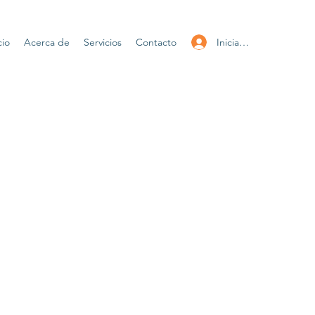
Iniciar sesión
cio
Acerca de
Servicios
Contacto