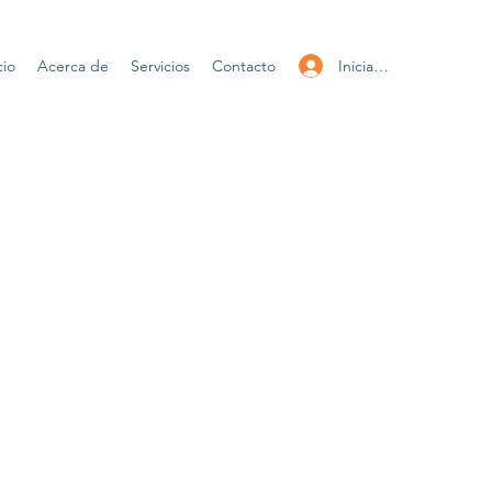
Iniciar sesión
cio
Acerca de
Servicios
Contacto