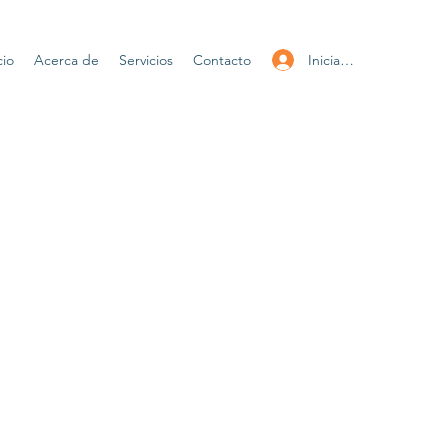
Iniciar sesión
cio
Acerca de
Servicios
Contacto