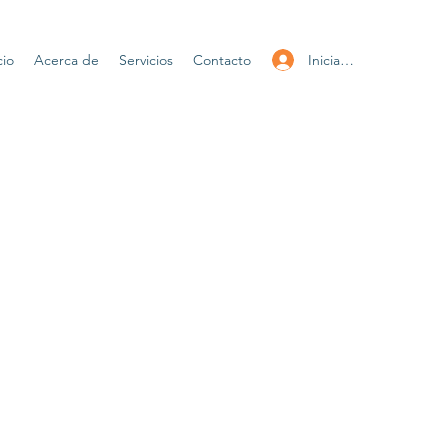
Iniciar sesión
cio
Acerca de
Servicios
Contacto