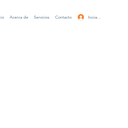
Iniciar sesión
cio
Acerca de
Servicios
Contacto