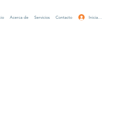
Iniciar sesión
cio
Acerca de
Servicios
Contacto