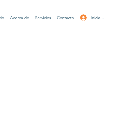
Iniciar sesión
cio
Acerca de
Servicios
Contacto