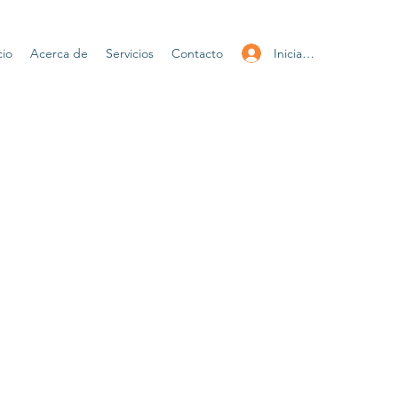
Iniciar sesión
cio
Acerca de
Servicios
Contacto