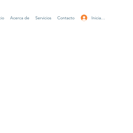
Iniciar sesión
cio
Acerca de
Servicios
Contacto