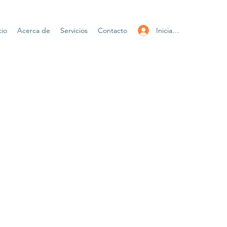
Iniciar sesión
cio
Acerca de
Servicios
Contacto