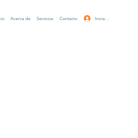
Iniciar sesión
cio
Acerca de
Servicios
Contacto