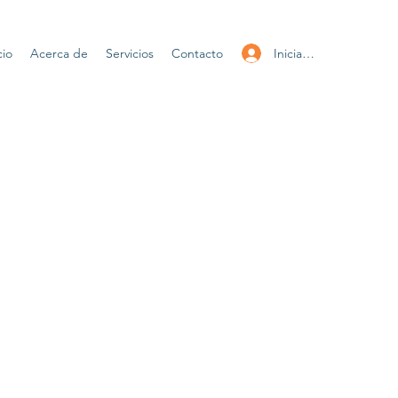
Iniciar sesión
cio
Acerca de
Servicios
Contacto