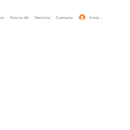
Iniciar sesión
cio
Acerca de
Servicios
Contacto