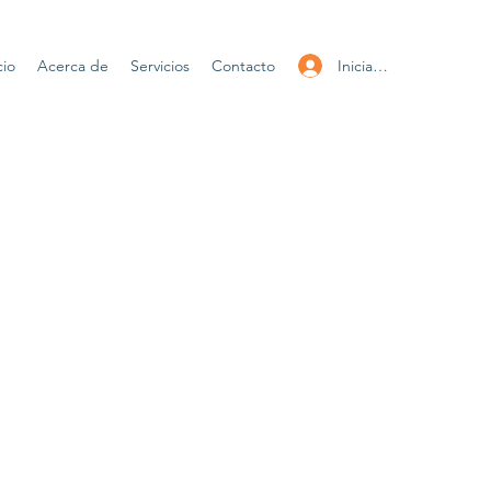
Iniciar sesión
cio
Acerca de
Servicios
Contacto