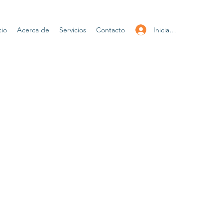
Iniciar sesión
cio
Acerca de
Servicios
Contacto