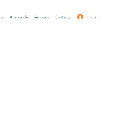
Iniciar sesión
cio
Acerca de
Servicios
Contacto