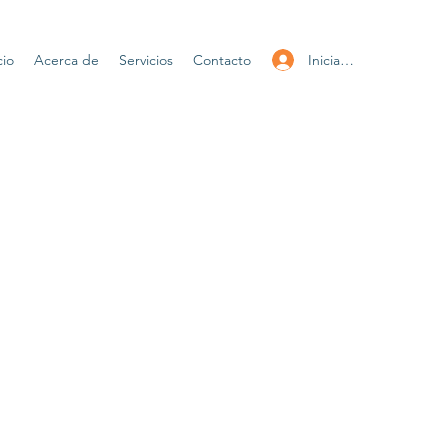
Iniciar sesión
cio
Acerca de
Servicios
Contacto