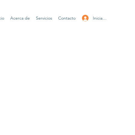
Iniciar sesión
cio
Acerca de
Servicios
Contacto