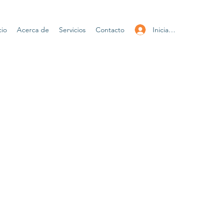
Iniciar sesión
cio
Acerca de
Servicios
Contacto