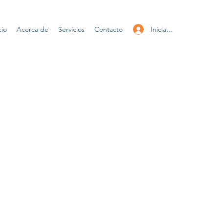
Iniciar sesión
cio
Acerca de
Servicios
Contacto