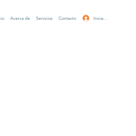
Iniciar sesión
cio
Acerca de
Servicios
Contacto